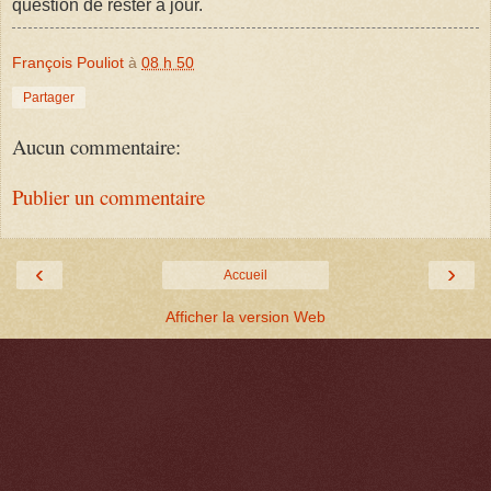
question de rester à jour.
François Pouliot
à
08 h 50
Partager
Aucun commentaire:
Publier un commentaire
‹
›
Accueil
Afficher la version Web