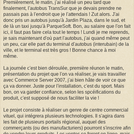
Premièrement, le matin, j'ai réalisé un peu tard que
finalement, l'autobus TransSur que je devais prendre ne
passais pas à l'endroit que je l'attendais ! Zut alors. J'ai
donc pris un autobus jusqu'à Jardin Plaza, dans le sud, et
de là un taxi jusqu'à ParqueSoft. Bon, au salaire que l'on fait
ici, il faut pas faire cela tout le temps ! Lundi je me reprends,
je sais maintenant d'où part l'autobus, j'ai quand même peut
un peu, car elle part du terminal d'autobus (interubain) de la
ville, et le terminal est très gros ! Bonne chance à moi
même.
La journée c'est bien déroulée, première réunon le matin,
présentation du projet que l'on va réaliser, je vais travailler
avec Commerce Server 2007, j'ai bien hâte de voir ce que
ça va donner. Juste pour l'installation, c'est du sport. Mais
bon, on va garder confiance, selon les spcéifications du
produit, c'est supposé de nous faciliter la vie !
Le projet consiste à réaliser un genre de centre commercial
vituel, qui intégrera plusieurs technologies. Il s'agira dans
les fait de plusieurs portails régional, auquel des
commerçants (ou des manufacturiers) pourront s'inscrire afin
de vendre leurs produits. Les ventes se feront en ligne, mais